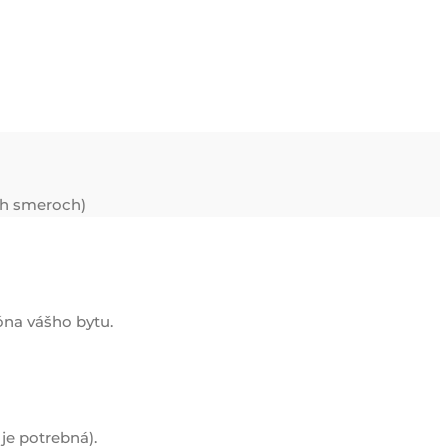
ých smeroch)
óna vášho bytu.
je potrebná).