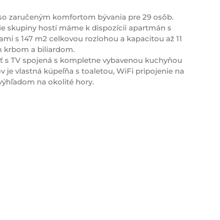
so zaručeným komfortom bývania pre 29 osôb.
ie skupiny hostí máme k dispozícii apartmán s
ami s 147 m2 celkovou rozlohou a kapacitou až 11
 krbom a biliardom.
ť s TV spojená s kompletne vybavenou kuchyňou
 vlastná kúpeľňa s toaletou, WiFi pripojenie na
výhľadom na okolité hory.