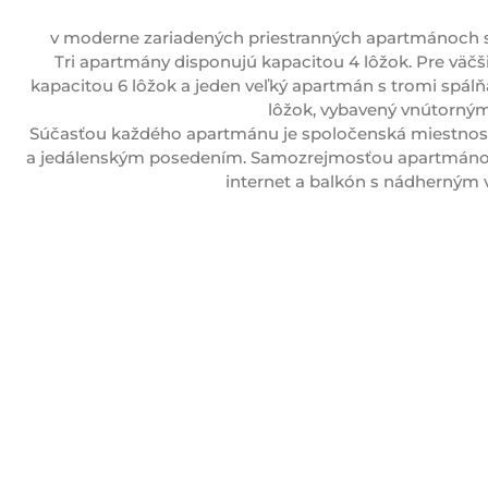
v moderne zariadených priestranných apartmánoch 
Tri apartmány disponujú kapacitou 4 lôžok. Pre väčš
kapacitou 6 lôžok a jeden veľký apartmán s tromi spálň
lôžok, vybavený vnútorným
Súčasťou každého apartmánu je spoločenská miestnos
a jedálenským posedením. Samozrejmosťou apartmánov je
internet a balkón s nádherným 